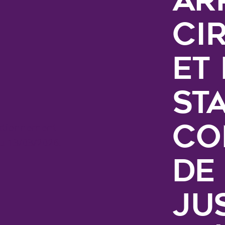
ci
et
st
Co
de
ju