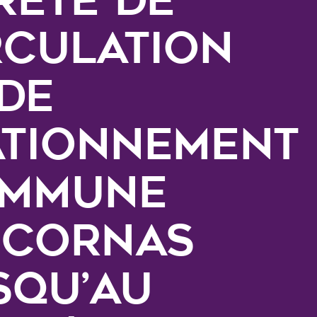
rculation
 de
ationnement
mmune
 CORNAS
squ’au