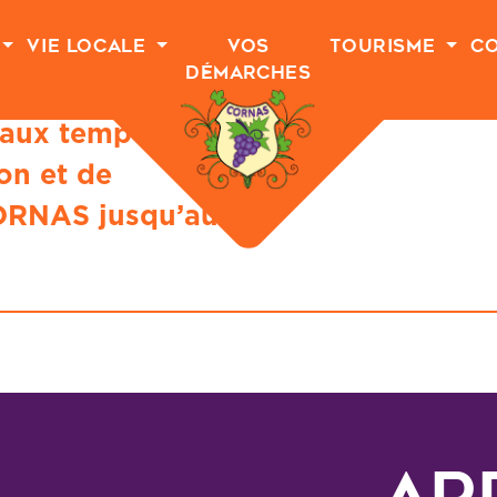
Vie Locale
Vos
Tourisme
C
Démarches
aux temporaires
on et de
ORNAS jusqu’au
Ar