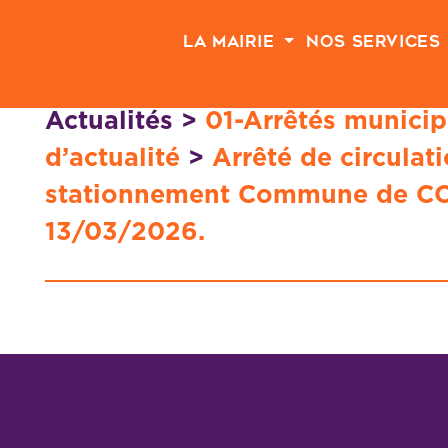
Passer au contenu principal
La Mairie
Nos Services
Actualités
>
01-Arrêtés municip
d’actualité
>
Arrêté de circulati
stationnement Commune de C
13/03/2026.