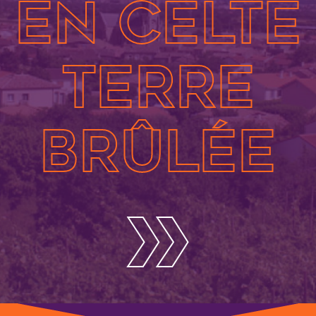
en celte
Terre
brûlée
»