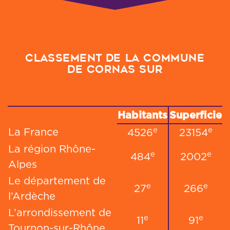
Classement de la commune
de Cornas sur
Habitants
Superficie
e
e
La France
4526
23154
La région Rhône-
e
e
484
2002
Alpes
Le département de
e
e
27
266
l’Ardèche
L’arrondissement de
e
e
11
91
Tournon-sur-Rhône