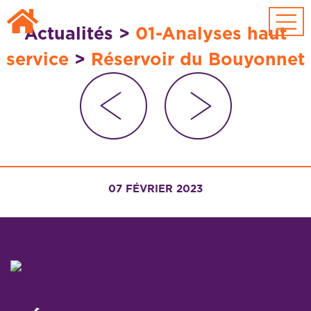
Passer au contenu principal
Actualités
>
01-Analyses haut
service
>
Réservoir du Bouyonnet
07 FÉVRIER 2023