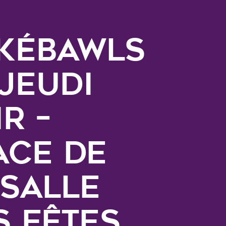
kébawls
 jeudi
r –
ace de
 salle
s fêtes