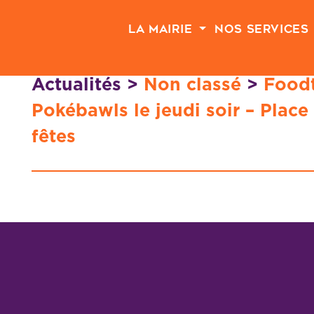
Passer au contenu principal
La Mairie
Nos Services
Actualités
>
Non classé
>
Foodt
Pokébawls le jeudi soir – Place 
fêtes