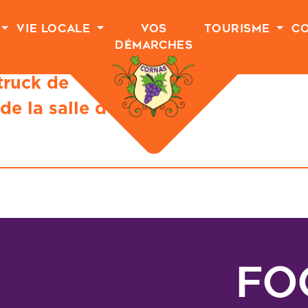
Vie Locale
Vos
Tourisme
C
Démarches
ruck de
de la salle des
Fo