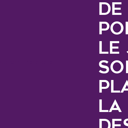
de
Po
le
soi
Pl
la
de