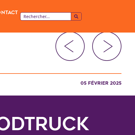
ontact
05 FÉVRIER 2025
odtruck