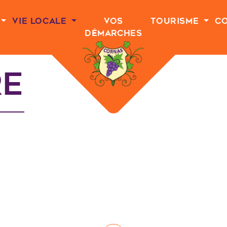
Vie Locale
Vos
Tourisme
C
Démarches
re