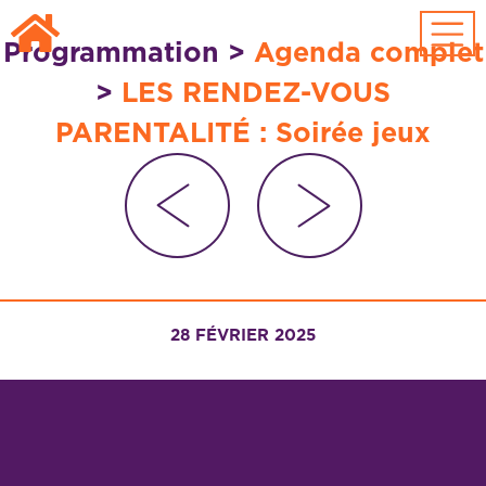
Passer au contenu principal
Programmation
>
Agenda complet
>
LES RENDEZ-VOUS
PARENTALITÉ : Soirée jeux
28 FÉVRIER 2025