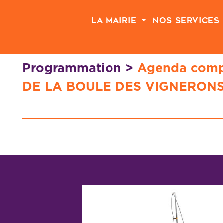
Passer au contenu principal
La Mairie
Nos Services
Programmation
>
Agenda comp
DE LA BOULE DES VIGNERON