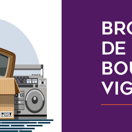
BR
DE
BO
VI