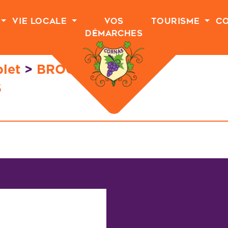
Vie Locale
Vos
Tourisme
C
Démarches
let
>
BROCANTE
S