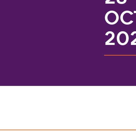
oc
20