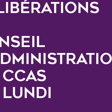
libérations
nseil
administrati
 CCAS
 lundi