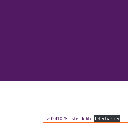
20241028_liste_delib
Télécharger