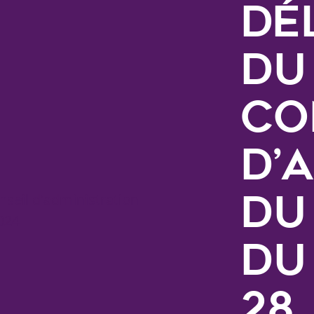
dé
du
Co
d’
du
du
28