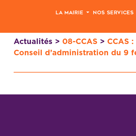
Passer au contenu principal
La Mairie
Nos Services
Actualités
>
08-CCAS
>
CCAS : 
Conseil d’administration du 9 f