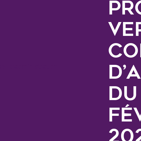
Pr
ve
Co
d’
du
fé
20