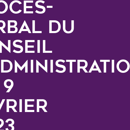
ocès-
rbal du
nseil
administrati
 9
vrier
23