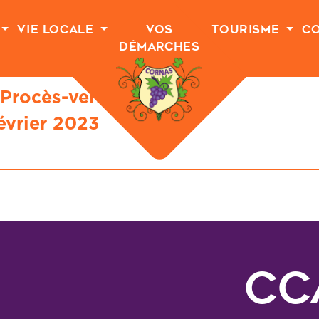
Vie Locale
Vos
Tourisme
C
Démarches
Procès-verbal du
évrier 2023
CCA