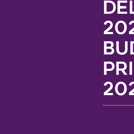
Dé
202
Bu
Pri
20