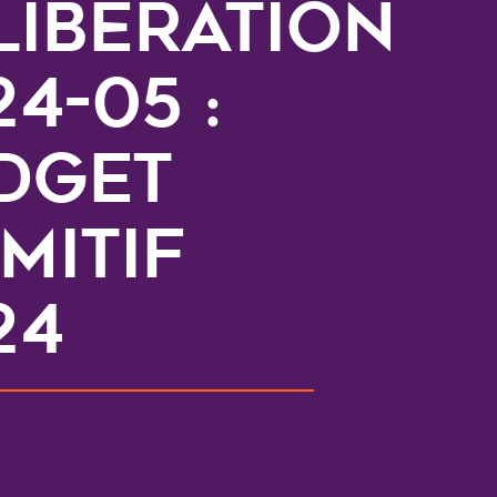
libération
4-05 :
dget
mitif
24