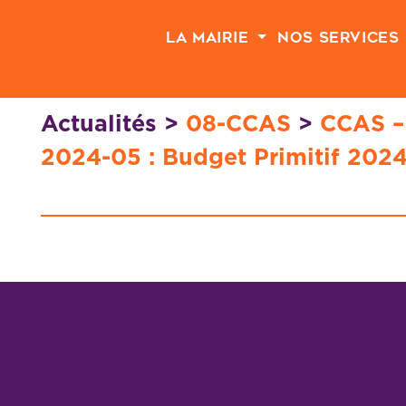
Passer au contenu principal
La Mairie
Nos Services
Actualités
>
08-CCAS
>
CCAS – 
2024-05 : Budget Primitif 202