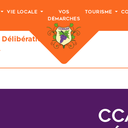
Vie Locale
Vos
Tourisme
C
Démarches
Délibération
4
CC