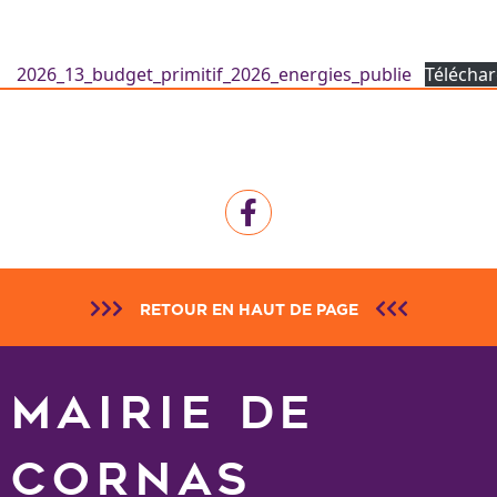
2026_13_budget_primitif_2026_energies_publie
Télécha
RETOUR EN HAUT DE PAGE
MAIRIE DE
CORNAS