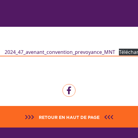
2024_47_avenant_convention_prevoyance_MNT
Télécha
RETOUR EN HAUT DE PAGE