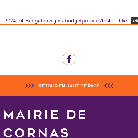
2024_24_Budgetenergies_budgetprimitif2024_publie
Té
RETOUR EN HAUT DE PAGE
MAIRIE DE
CORNAS