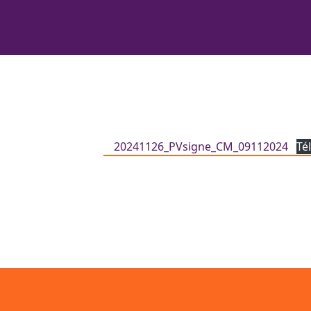
20241126_PVsigne_CM_09112024
Té