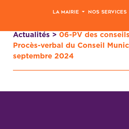
Passer au contenu principal
La Mairie
Nos Services
Actualités
>
06-PV des conseil
Procès-verbal du Conseil Munic
septembre 2024