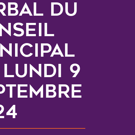
rbal du
nseil
nicipal
 lundi 9
ptembre
24