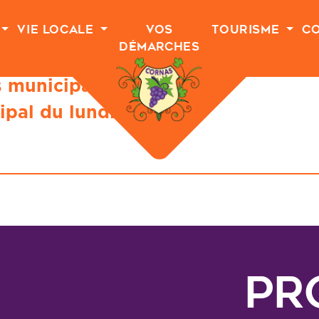
Vie Locale
Vos
Tourisme
C
Démarches
s municipaux
>
ipal du lundi 9
Pr