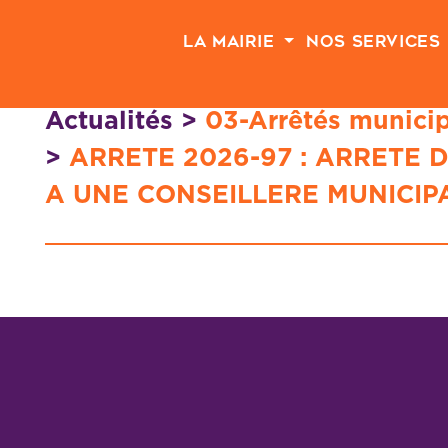
Passer au contenu principal
La Mairie
Nos Services
Actualités
>
03-Arrêtés munici
>
ARRETE 2026-97 : ARRETE 
A UNE CONSEILLERE MUNICIP