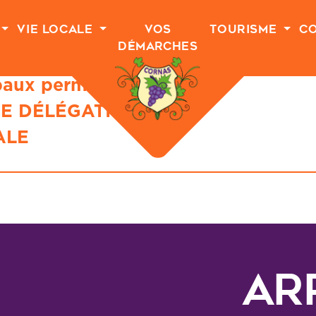
Vie Locale
Vos
Tourisme
C
Démarches
paux permanents
DE DÉLÉGATION
ALE
AR