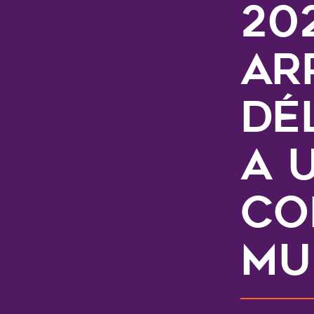
202
AR
DÉ
A 
CO
MU