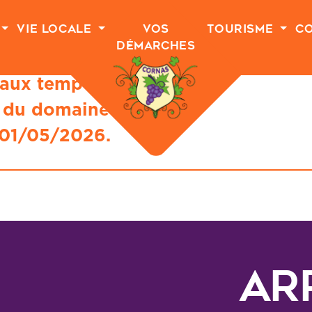
Vie Locale
Vos
Tourisme
C
Démarches
aux temporaires
 du domaine
e 01/05/2026.
Ar