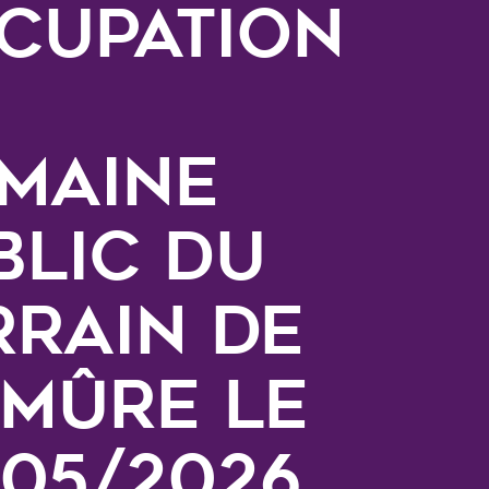
cupation
maine
blic du
rrain de
 Mûre le
/05/2026.