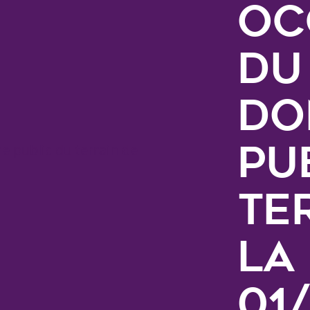
oc
du
do
pu
te
La
01