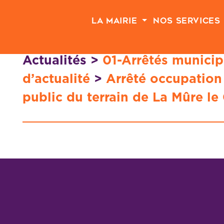
Passer au contenu principal
La Mairie
Nos Services
Actualités
>
01-Arrêtés municip
d’actualité
>
Arrêté occupation
public du terrain de La Mûre l