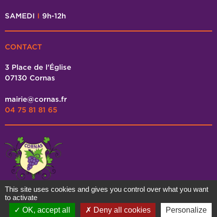
SAMEDI
I
9h-12h
CONTACT
3 Place de l'Église
07130 Cornas
mairie@cornas.fr
04 75 81 81 65
This site uses cookies and gives you control over what you want
to activate
OK, accept all
Deny all cookies
Personalize
MAIRIE DE CORNAS - RÉALISÉ PAR
STARTEO
-
MENTIONS LÉGALES