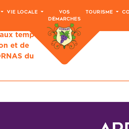
Vie Locale
Vos
Tourisme
C
Démarches
aux temporaires
on et de
ORNAS du
Ar