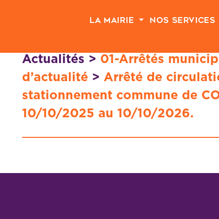
Passer au contenu principal
La Mairie
Nos Services
Actualités
>
01-Arrêtés municip
d’actualité
>
Arrêté de circulati
stationnement commune de C
10/10/2025 au 10/10/2026.