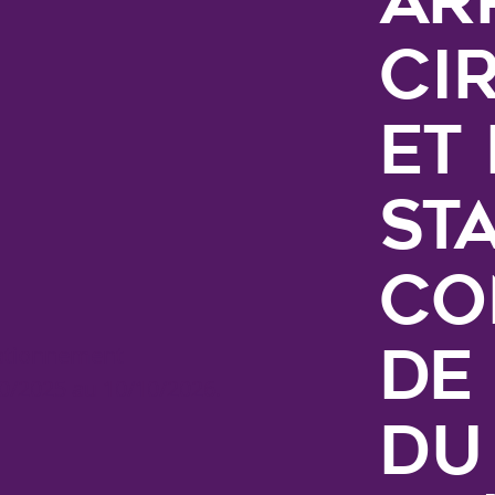
ci
et
st
co
de
du