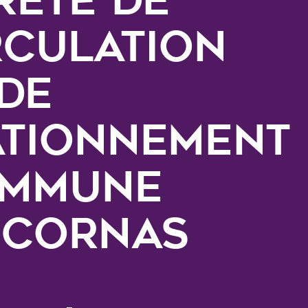
rculation
 de
ationnement
mmune
 CORNAS