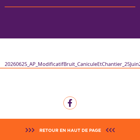
20260625_AP_ModificatifBruit_CaniculeEtChantier_25Jui
RETOUR EN HAUT DE PAGE