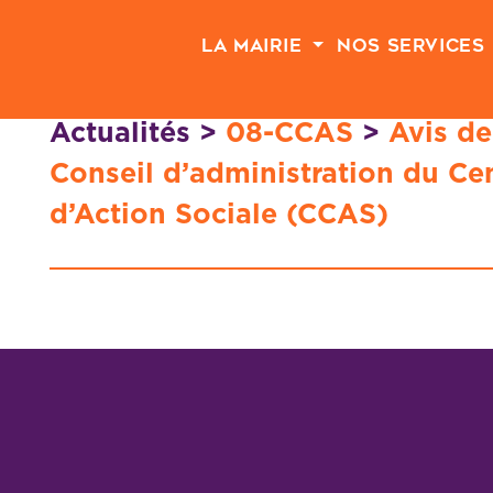
Passer au contenu principal
La Mairie
Nos Services
Actualités
>
08-CCAS
>
Avis de
Conseil d’administration du C
d’Action Sociale (CCAS)