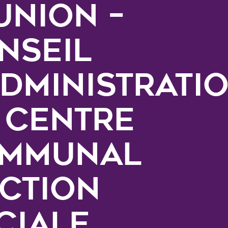
union –
nseil
administrati
 Centre
mmunal
Action
ciale