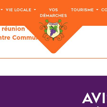
Vie Locale
Vos
Tourisme
C
Démarches
 réunion –
entre Communal
Av