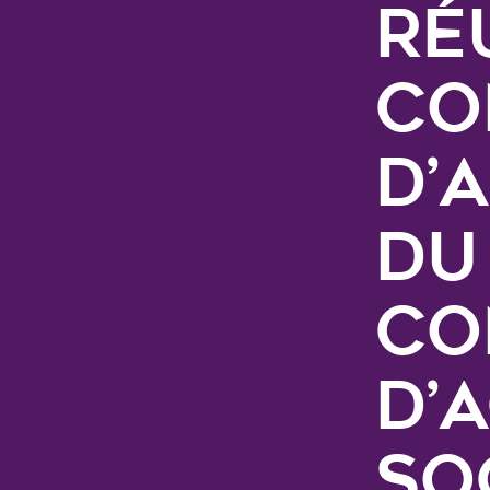
ré
Co
d’
du
Co
d’
So