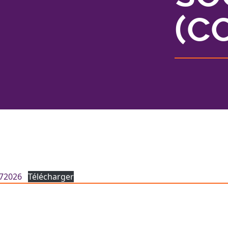
(C
072026
Télécharger